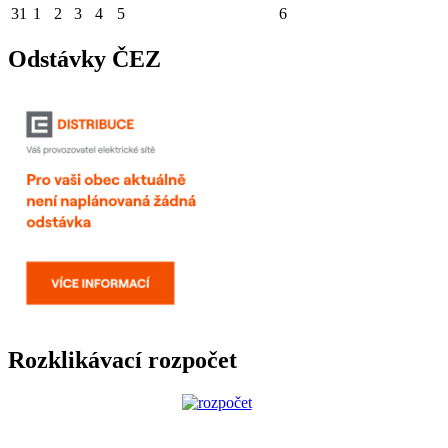
31
1
2
3
4
5
6
Odstávky ČEZ
Rozklikávací rozpočet