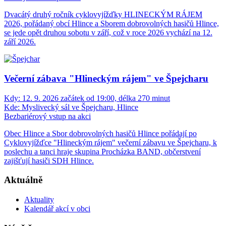
Dvacátý druhý ročník cyklovyjížďky HLINECKÝM RÁJEM
2026, pořádaný obcí Hlince a Sborem dobrovolných hasičů Hlince,
se jede opět druhou sobotu v září, což v roce 2026 vychází na 12.
září 2026.
Večerní zábava "Hlineckým rájem" ve Špejcharu
Kdy:
12. 9. 2026 začátek od 19:00, délka 270 minut
Kde:
Myslivecký sál ve Špejcharu, Hlince
Bezbariérový vstup na akci
Obec Hlince a Sbor dobrovolných hasičů Hlince pořádají po
Cyklovyjížďce "Hlineckým rájem" večerní zábavu ve Špejcharu, k
poslechu a tanci hraje skupina Procházka BAND, občerstvení
zajišťují hasiči SDH Hlince.
Aktuálně
Aktuality
Kalendář akcí v obci