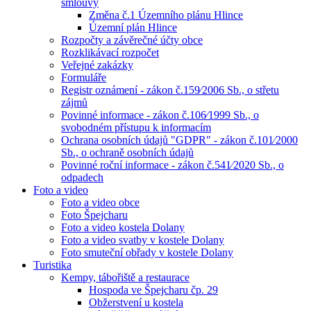
smlouvy
Změna č.1 Územního plánu Hlince
Územní plán Hlince
Rozpočty a závěrečné účty obce
Rozklikávací rozpočet
Veřejné zakázky
Formuláře
Registr oznámení - zákon č.159⁄2006 Sb., o střetu
zájmů
Povinné informace - zákon č.106⁄1999 Sb., o
svobodném přístupu k informacím
Ochrana osobních údajů "GDPR" - zákon č.101⁄2000
Sb., o ochraně osobních údajů
Povinné roční informace - zákon č.541⁄2020 Sb., o
odpadech
Foto a video
Foto a video obce
Foto Špejcharu
Foto a video kostela Dolany
Foto a video svatby v kostele Dolany
Foto smuteční obřady v kostele Dolany
Turistika
Kempy, tábořiště a restaurace
Hospoda ve Špejcharu čp. 29
Obžerstvení u kostela