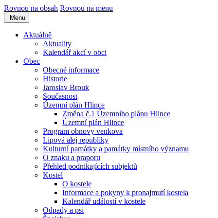
Rovnou na obsah
Rovnou na menu
Menu
Aktuálně
Aktuality
Kalendář akcí v obci
Obec
Obecné informace
Historie
Jaroslav Brouk
Současnost
Územní plán Hlince
Změna č.1 Územního plánu Hlince
Územní plán Hlince
Program obnovy venkova
Lipová alej republiky
Kulturní památky a památky místního významu
O znaku a praporu
Přehled podnikajících subjektů
Kostel
O kostele
Informace a pokyny k pronajmutí kostela
Kalendář událostí v kostele
Odpady a psi