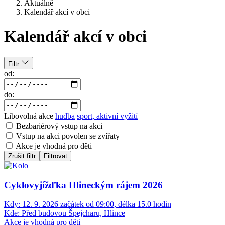
Aktuálně
Kalendář akcí v obci
Kalendář akcí v obci
Filtr
od:
do:
Libovolná akce
hudba
sport, aktivní vyžití
Bezbariérový vstup na akci
Vstup na akci povolen se zvířaty
Akce je vhodná pro děti
Zrušit filtr
Filtrovat
Cyklovyjížďka Hlineckým rájem 2026
Kdy:
12. 9. 2026 začátek od 09:00, délka 15.0 hodin
Kde:
Před budovou Špejcharu, Hlince
Akce je vhodná pro děti