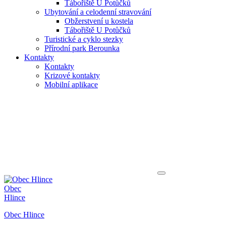
Tábořiště U Potůčků
Ubytování a celodenní stravování
Obžerstvení u kostela
Tábořiště U Potůčků
Turistické a cyklo stezky
Přírodní park Berounka
Kontakty
Kontakty
Krizové kontakty
Mobilní aplikace
Obec
Hlince
Obec Hlince