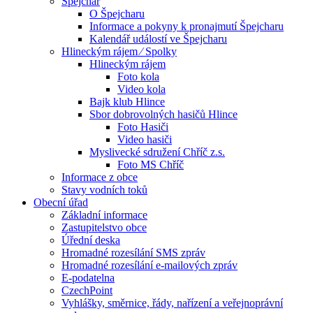
Špejchar
O Špejcharu
Informace a pokyny k pronajmutí Špejcharu
Kalendář událostí ve Špejcharu
Hlineckým rájem ⁄ Spolky
Hlineckým rájem
Foto kola
Video kola
Bajk klub Hlince
Sbor dobrovolných hasičů Hlince
Foto Hasiči
Video hasiči
Myslivecké sdružení Chříč z.s.
Foto MS Chříč
Informace z obce
Stavy vodních toků
Obecní úřad
Základní informace
Zastupitelstvo obce
Úřední deska
Hromadné rozesílání SMS zpráv
Hromadné rozesílání e-mailových zpráv
E-podatelna
CzechPoint
Vyhlášky, směrnice, řády, nařízení a veřejnoprávní