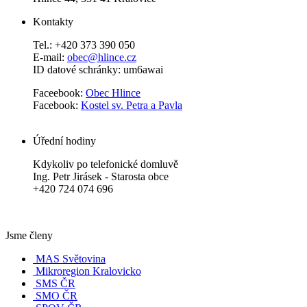
Kontakty
Tel.: +420 373 390 050
E-mail:
obec@hlince.cz
ID datové schránky: um6awai
Faceebook:
Obec Hlince
Facebook:
Kostel sv. Petra a Pavla
Úřední hodiny
Kdykoliv po telefonické domluvě
Ing. Petr Jirásek - Starosta obce
+420 724 074 696
Jsme členy
MAS Světovina
Mikroregion Kralovicko
SMS ČR
SMO ČR