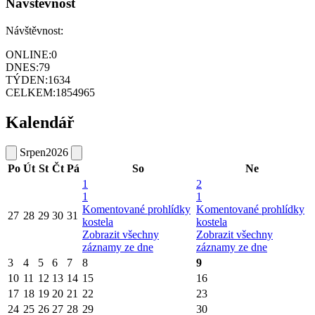
Návštěvnost
Návštěvnost:
ONLINE:
0
DNES:
79
TÝDEN:
1634
CELKEM:
1854965
Kalendář
Srpen
2026
Po
Út
St
Čt
Pá
So
Ne
1
2
1
1
Komentované prohlídky
Komentované prohlídky
27
28
29
30
31
kostela
kostela
Zobrazit všechny
Zobrazit všechny
záznamy ze dne
záznamy ze dne
3
4
5
6
7
8
9
10
11
12
13
14
15
16
17
18
19
20
21
22
23
24
25
26
27
28
29
30