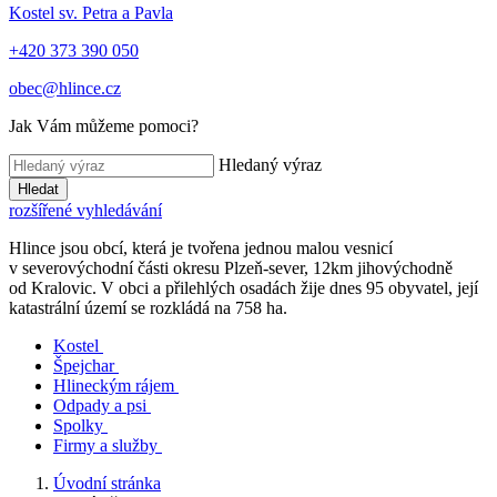
Kostel sv. Petra a Pavla
+420 373 390 050
obec@hlince.cz
Jak Vám můžeme pomoci?
Hledaný výraz
Hledat
rozšířené vyhledávání
Hlince jsou obcí, která je tvořena jednou malou vesnicí
v severovýchodní části okresu Plzeň-sever, 12km jihovýchodně
od Kralovic. V obci a přilehlých osadách žije dnes 95 obyvatel, její
katastrální území se rozkládá na 758 ha.
Kostel
Špejchar
Hlineckým rájem
Odpady a psi
Spolky
Firmy a služby
Úvodní stránka