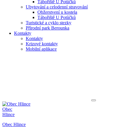
Tábořiště U Potůčků
Ubytování a celodenní stravování
Obžerstvení u kostela
Tábořiště U Potůčků
Turistické a cyklo stezky
Přírodní park Berounka
Kontakty
Kontakty
Krizové kontakty
Mobilní aplikace
Obec
Hlince
Obec Hlince