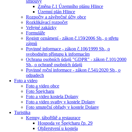
smlouvy
Změna č.1 Územního plánu Hlince
Územní plán Hlince
Rozpočty a závěrečné účty obce
Rozklikávací rozpočet
Veřejné zakázky
Formuláře
Registr oznámení - zákon č.159⁄2006 Sb., o střetu
zájmů
Povinné informace - zákon č.106⁄1999 Sb., o
svobodném přístupu k informacím
Ochrana osobních údajů "GDPR" - zákon č.101⁄2000
Sb., o ochraně osobních údajů
Povinné roční informace - zákon č.541⁄2020 Sb., o
odpadech
Foto a video
Foto a video obce
Foto Špejcharu
Foto a video kostela Dolany
Foto a video svatby v kostele Dolany
Foto smuteční obřady v kostele Dolany
Turistika
Kempy, tábořiště a restaurace
Hospoda ve Špejcharu čp. 29
Obžerstvení u kostela