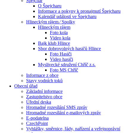
Špejchar
O Špejcharu
Informace a pokyny k pronajmutí Špejcharu
Kalendář událostí ve Špejcharu
Hlineckým rájem ⁄ Spolky
Hlineckým rájem
Foto kola
Video kola
Bajk klub Hlince
Sbor dobrovolných hasičů Hlince
Foto Hasiči
Video hasiči
Myslivecké sdružení Chříč z.s.
Foto MS Chříč
Informace z obce
Stavy vodních toků
Obecní úřad
Základní informace
Zastupitelstvo obce
Úřední deska
Hromadné rozesílání SMS zpráv
Hromadné rozesílání e-mailových zpráv
E-podatelna
CzechPoint
Vyhlášky, směrnice, řády, nařízení a veřejnoprávní