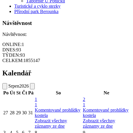
Tábořiště U Potůčků
Turistické a cyklo stezky
Přírodní park Berounka
Návštěvnost
Návštěvnost:
ONLINE:
1
DNES:
93
TÝDEN:
93
CELKEM:
1855147
Kalendář
Srpen
2026
Po
Út
St
Čt
Pá
So
Ne
1
2
1
1
Komentované prohlídky
Komentované prohlídky
27
28
29
30
31
kostela
kostela
Zobrazit všechny
Zobrazit všechny
záznamy ze dne
záznamy ze dne
3
4
5
6
7
8
9