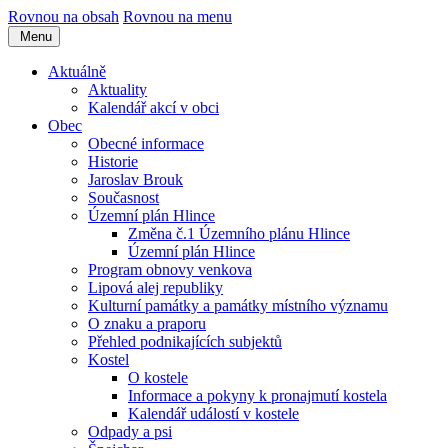
Rovnou na obsah
Rovnou na menu
Menu
Aktuálně
Aktuality
Kalendář akcí v obci
Obec
Obecné informace
Historie
Jaroslav Brouk
Současnost
Územní plán Hlince
Změna č.1 Územního plánu Hlince
Územní plán Hlince
Program obnovy venkova
Lipová alej republiky
Kulturní památky a památky místního významu
O znaku a praporu
Přehled podnikajících subjektů
Kostel
O kostele
Informace a pokyny k pronajmutí kostela
Kalendář událostí v kostele
Odpady a psi