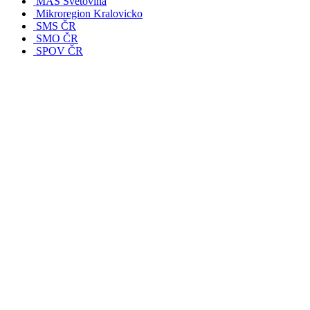
MAS Světovina
Mikroregion Kralovicko
SMS ČR
SMO ČR
SPOV ČR