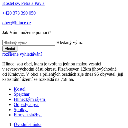
Kostel sv. Petra a Pavla
+420 373 390 050
obec@hlince.cz
Jak Vám můžeme pomoci?
Hledaný výraz
Hledat
rozšířené vyhledávání
Hlince jsou obcí, která je tvořena jednou malou vesnicí
v severovýchodní části okresu Plzeň-sever, 12km jihovýchodně
od Kralovic. V obci a přilehlých osadách žije dnes 95 obyvatel, její
katastrální území se rozkládá na 758 ha.
Kostel
Špejchar
Hlineckým rájem
Odpady a psi
Spolky
Firmy a služby
Úvodní stránka