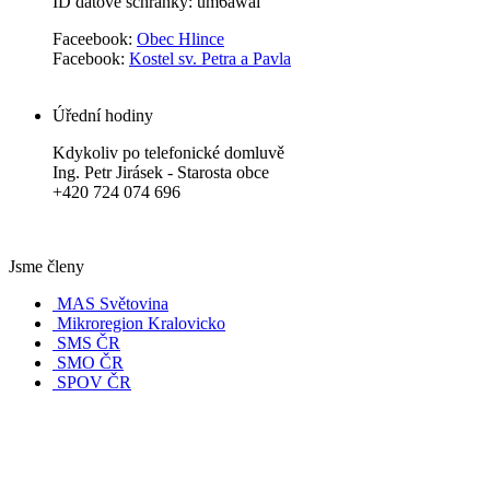
ID datové schránky: um6awai
Faceebook:
Obec Hlince
Facebook:
Kostel sv. Petra a Pavla
Úřední hodiny
Kdykoliv po telefonické domluvě
Ing. Petr Jirásek - Starosta obce
+420 724 074 696
Jsme členy
MAS Světovina
Mikroregion Kralovicko
SMS ČR
SMO ČR
SPOV ČR