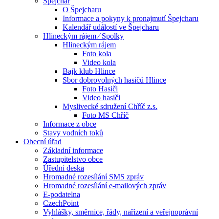
Špejchar
O Špejcharu
Informace a pokyny k pronajmutí Špejcharu
Kalendář událostí ve Špejcharu
Hlineckým rájem ⁄ Spolky
Hlineckým rájem
Foto kola
Video kola
Bajk klub Hlince
Sbor dobrovolných hasičů Hlince
Foto Hasiči
Video hasiči
Myslivecké sdružení Chříč z.s.
Foto MS Chříč
Informace z obce
Stavy vodních toků
Obecní úřad
Základní informace
Zastupitelstvo obce
Úřední deska
Hromadné rozesílání SMS zpráv
Hromadné rozesílání e-mailových zpráv
E-podatelna
CzechPoint
Vyhlášky, směrnice, řády, nařízení a veřejnoprávní