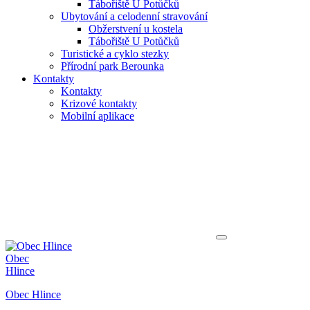
Tábořiště U Potůčků
Ubytování a celodenní stravování
Obžerstvení u kostela
Tábořiště U Potůčků
Turistické a cyklo stezky
Přírodní park Berounka
Kontakty
Kontakty
Krizové kontakty
Mobilní aplikace
Obec
Hlince
Obec Hlince