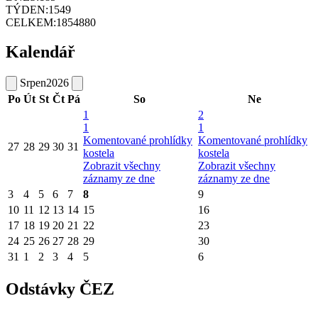
TÝDEN:
1549
CELKEM:
1854880
Kalendář
Srpen
2026
Po
Út
St
Čt
Pá
So
Ne
1
2
1
1
Komentované prohlídky
Komentované prohlídky
27
28
29
30
31
kostela
kostela
Zobrazit všechny
Zobrazit všechny
záznamy ze dne
záznamy ze dne
3
4
5
6
7
8
9
10
11
12
13
14
15
16
17
18
19
20
21
22
23
24
25
26
27
28
29
30
31
1
2
3
4
5
6
Odstávky ČEZ