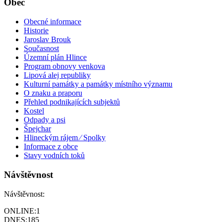
Obec
Obecné informace
Historie
Jaroslav Brouk
Současnost
Územní plán Hlince
Program obnovy venkova
Lipová alej republiky
Kulturní památky a památky místního významu
O znaku a praporu
Přehled podnikajících subjektů
Kostel
Odpady a psi
Špejchar
Hlineckým rájem ⁄ Spolky
Informace z obce
Stavy vodních toků
Návštěvnost
Návštěvnost:
ONLINE:
1
DNES:
185