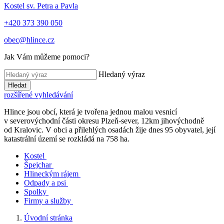
Kostel sv. Petra a Pavla
+420 373 390 050
obec@hlince.cz
Jak Vám můžeme pomoci?
Hledaný výraz
Hledat
rozšířené vyhledávání
Hlince jsou obcí, která je tvořena jednou malou vesnicí
v severovýchodní části okresu Plzeň-sever, 12km jihovýchodně
od Kralovic. V obci a přilehlých osadách žije dnes 95 obyvatel, její
katastrální území se rozkládá na 758 ha.
Kostel
Špejchar
Hlineckým rájem
Odpady a psi
Spolky
Firmy a služby
Úvodní stránka