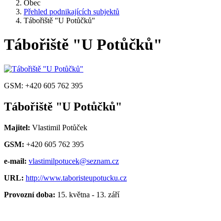
Obec
Přehled podnikajících subjektů
Tábořiště "U Potůčků"
Tábořiště "U Potůčků"
GSM: +420 605 762 395
Tábořiště "U Potůčků"
Majitel:
Vlastimil Potůček
GSM:
+420 605 762 395
e-mail:
vlastimilpotucek@seznam.cz
URL:
http://www.taboristeupotucku.cz
Provozní doba:
15. května - 13. září