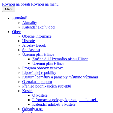
Rovnou na obsah
Rovnou na menu
Menu
Aktuálně
Aktuality
Kalendář akcí v obci
Obec
Obecné informace
Historie
Jaroslav Brouk
Současnost
Územní plán Hlince
Změna č.1 Územního plánu Hlince
Územní plán Hlince
Program obnovy venkova
Lipová alej republiky
Kulturní památky a památky místního významu
O znaku a praporu
Přehled podnikajících subjektů
Kostel
O kostele
Informace a pokyny k pronajmutí kostela
Kalendář událostí v kostele
Odpady a psi