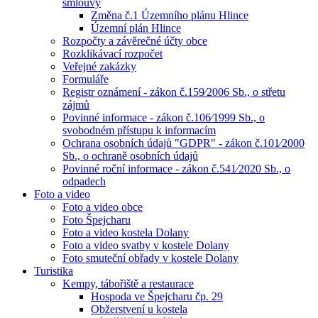
smlouvy
Změna č.1 Územního plánu Hlince
Územní plán Hlince
Rozpočty a závěrečné účty obce
Rozklikávací rozpočet
Veřejné zakázky
Formuláře
Registr oznámení - zákon č.159⁄2006 Sb., o střetu
zájmů
Povinné informace - zákon č.106⁄1999 Sb., o
svobodném přístupu k informacím
Ochrana osobních údajů "GDPR" - zákon č.101⁄2000
Sb., o ochraně osobních údajů
Povinné roční informace - zákon č.541⁄2020 Sb., o
odpadech
Foto a video
Foto a video obce
Foto Špejcharu
Foto a video kostela Dolany
Foto a video svatby v kostele Dolany
Foto smuteční obřady v kostele Dolany
Turistika
Kempy, tábořiště a restaurace
Hospoda ve Špejcharu čp. 29
Obžerstvení u kostela