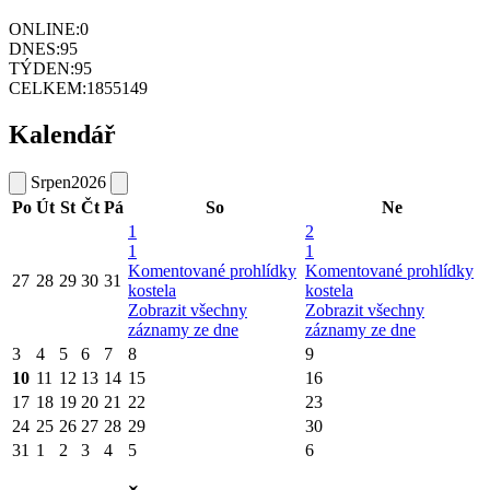
ONLINE:
0
DNES:
95
TÝDEN:
95
CELKEM:
1855149
Kalendář
Srpen
2026
Po
Út
St
Čt
Pá
So
Ne
1
2
1
1
Komentované prohlídky
Komentované prohlídky
27
28
29
30
31
kostela
kostela
Zobrazit všechny
Zobrazit všechny
záznamy ze dne
záznamy ze dne
3
4
5
6
7
8
9
10
11
12
13
14
15
16
17
18
19
20
21
22
23
24
25
26
27
28
29
30
31
1
2
3
4
5
6