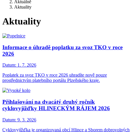
Aktuálně
Aktuality
Aktuality
Informace o úhradě poplatku za svoz TKO v roce
2026
Datum:
1. 7. 2026
Poplatek za svoz TKO v roce 2026 uhradíte nově pouze
prostřednictvím platebního portálu Plzeňského kraje.
Přihlašování na dvacátý druhý ročník
cyklovyjížďky HLINECKÝM RÁJEM 2026
Datum:
9. 3. 2026
Cyklovyjížďka je organizovaná obcí Hlince a Sborem dobrovolných