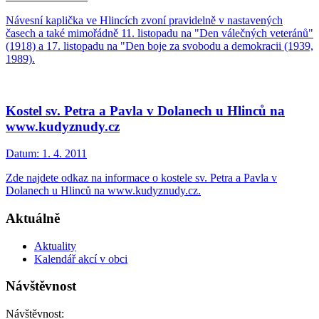
Návesní kaplička ve Hlincích zvoní pravidelně v nastavených
časech a také mimořádně 11. listopadu na "Den válečných veteránů"
(1918) a 17. listopadu na "Den boje za svobodu a demokracii (1939,
1989).
Kostel sv. Petra a Pavla v Dolanech u Hlinců na
www.kudyznudy.cz
Datum:
1. 4. 2011
Zde najdete odkaz na informace o kostele sv. Petra a Pavla v
Dolanech u Hlinců na www.kudyznudy.cz.
Aktuálně
Aktuality
Kalendář akcí v obci
Návštěvnost
Návštěvnost: