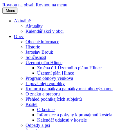
Rovnou na obsah
Rovnou na menu
Menu
Aktuálně
Aktuality
Kalendář akcí v obci
Obec
Obecné informace
Historie
Jaroslav Brouk
Současnost
Územní plán Hlince
Změna č.1 Územního plánu Hlince
Územní plán Hlince
Program obnovy venkova
Lipová alej republiky
Kulturní památky a památky místního významu
O znaku a praporu
Přehled podnikajících subjektů
Kostel
O kostele
Informace a pokyny k pronajmutí kostela
Kalendář událostí v kostele
Odpady a psi