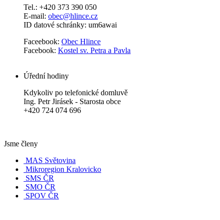
Tel.: +420 373 390 050
E-mail:
obec@hlince.cz
ID datové schránky: um6awai
Faceebook:
Obec Hlince
Facebook:
Kostel sv. Petra a Pavla
Úřední hodiny
Kdykoliv po telefonické domluvě
Ing. Petr Jirásek - Starosta obce
+420 724 074 696
Jsme členy
MAS Světovina
Mikroregion Kralovicko
SMS ČR
SMO ČR
SPOV ČR