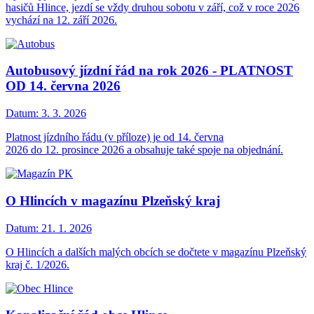
hasičů Hlince, jezdí se vždy druhou sobotu v září, což v roce 2026
vychází na 12. září 2026.
Autobusový jízdní řád na rok 2026 - PLATNOST
OD 14. června 2026
Datum:
3. 3. 2026
Platnost jízdního řádu (v příloze) je od 14. června
2026 do 12. prosince 2026 a obsahuje také spoje na objednání.
O Hlincích v magazínu Plzeňský kraj
Datum:
21. 1. 2026
O Hlincích a dalších malých obcích se dočtete v magazínu Plzeňský
kraj č. 1/2026.