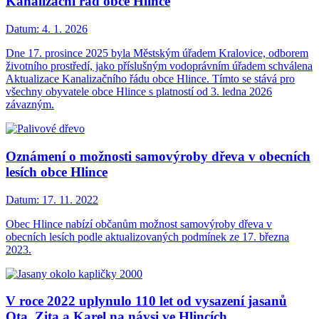
Kanalizační řád obce Hlince
Datum:
4. 1. 2026
Dne 17. prosince 2025 byla Městským úřadem Kralovice, odborem
životního prostředí, jako příslušným vodoprávním úřadem schválena
Aktualizace Kanalizačního řádu obce Hlince. Tímto se stává pro
všechny obyvatele obce Hlince s platností od 3. ledna 2026
závazným.
Oznámení o možnosti samovýroby dřeva v obecních
lesích obce Hlince
Datum:
17. 11. 2022
Obec Hlince nabízí občanům možnost samovýroby dřeva v
obecních lesích podle aktualizovaných podmínek ze 17. března
2023.
V roce 2022 uplynulo 110 let od vysazení jasanů
Ota, Zita a Karel na návsi ve Hlincích