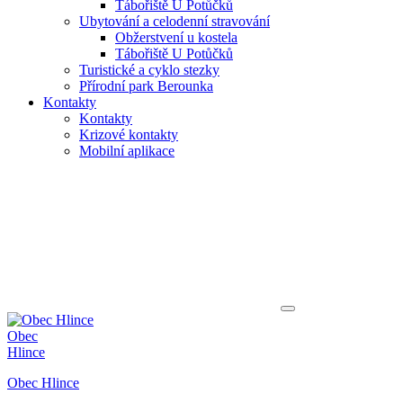
Tábořiště U Potůčků
Ubytování a celodenní stravování
Obžerstvení u kostela
Tábořiště U Potůčků
Turistické a cyklo stezky
Přírodní park Berounka
Kontakty
Kontakty
Krizové kontakty
Mobilní aplikace
Obec
Hlince
Obec Hlince