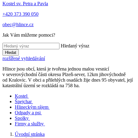
Kostel sv. Petra a Pavla
+420 373 390 050
obec@hlince.cz
Jak Vám můžeme pomoci?
Hledaný výraz
Hledat
rozšířené vyhledávání
Hlince jsou obcí, která je tvořena jednou malou vesnicí
v severovýchodní části okresu Plzeň-sever, 12km jihovýchodně
od Kralovic. V obci a přilehlých osadách žije dnes 95 obyvatel, její
katastrální území se rozkládá na 758 ha.
Kostel
Špejchar
Hlineckým rájem
Odpady a psi
Spolky
Firmy a služby
Úvodní stránka