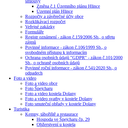
smlouvy
Změna č.1 Územního plánu Hlince
Územní plán Hlince
Rozpočty a závěrečné účty obce
Rozklikávací rozpočet
Veřejné zakázky
Formuláře
Registr oznámení - zákon č.159⁄2006 Sb., o střetu
zájmů
Povinné informace - zákon č.106⁄1999 Sb., o
svobodném přístupu k informacím
Ochrana osobních údajů "GDPR" - zákon č.101⁄2000
Sb., o ochraně osobních údajů
Povinné roční informace - zákon č.541⁄2020 Sb., o
odpadech
Foto a video
Foto a video obce
Foto Špejcharu
Foto a video kostela Dolany
Foto a video svatby v kostele Dolany
Foto smuteční obřady v kostele Dolany
Turistika
Kempy, tábořiště a restaurace
Hospoda ve Špejcharu čp. 29
Obžerstvení u kostela