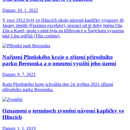
Datum:
10. 1. 2022
V roce 1912 byly ve Hlincích okolo návesní kapličky vysazeny tři
Jasany ztepilé (Fraxinus excelsior), nesoucí od té doby jména Ota,
Zita a Karel, spolu s nimi byla na křižovatce u Špejcharu vysazena
také Lípa srdčitá (Tilia cordata).
Nařízení Plzeňského kraje o zřízení přírodního
parku Berounka a o omezení využití jeho území
Datum:
9. 7. 2021
Rada Plzeňského kraje schválila dne 24. května 2021 zřízení
přírodního parku Berounka.
Oznamení o termínech zvonění návesní kapličky ve
Hlincích
Datum:
1. 1. 2019