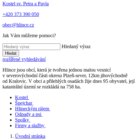
Kostel sv. Petra a Pavla
+420 373 390 050
obec@hlince.cz
Jak Vám můžeme pomoci?
Hledaný výraz
Hledat
rozšířené vyhledávání
Hlince jsou obcí, která je tvořena jednou malou vesnicí
v severovýchodní části okresu Plzeň-sever, 12km jihovýchodně
od Kralovic. V obci a přilehlých osadách žije dnes 95 obyvatel, její
katastrální území se rozkládá na 758 ha.
Kostel
Špejchar
Hlineckým rájem
Odpady a psi
Spolky
Firmy a služby
Úvodní stránka