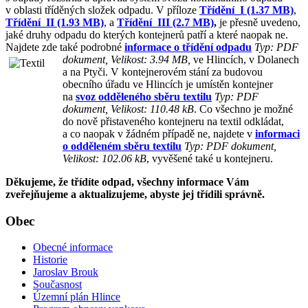
v oblasti tříděných složek odpadu. V příloze
Třídění_I (1.37 MB)
,
Třídění_II (1.93 MB)
, a
Třídění_III (2.7 MB)
,
je přesně uvedeno,
jaké druhy odpadu do kterých kontejnerů patří a které naopak ne.
Najdete zde také podrobné
informace o třídění odpadu
Typ: PDF
dokument, Velikost: 3.94 MB,
ve Hlincích, v
Dolanech
a na Ptyči. V kontejnerovém stání za budovou
obecního úřadu ve Hlincích je umístěn kontejner
na
svoz odděleného sběru textilu
Typ: PDF
dokument, Velikost: 110.48 kB
. Co všechno je možné
do nově přistaveného kontejneru na textil odkládat,
a co naopak v žádném případě ne, najdete v
informaci
o odděleném sběru textilu
Typ: PDF dokument,
Velikost: 102.06 kB
, vyvěšené také u kontejneru.
Děkujeme, že třídíte odpad, všechny informace Vám
zveřejňujeme a aktualizujeme, abyste jej třídili správně.
Obec
Obecné informace
Historie
Jaroslav Brouk
Současnost
Územní plán Hlince