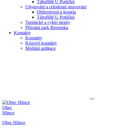
Tábořiště U Potůčků
Ubytování a celodenní stravování
Obžerstvení u kostela
Tábořiště U Potůčků
Turistické a cyklo stezky
Přírodní park Berounka
Kontakty
Kontakty
Krizové kontakty
Mobilní aplikace
Obec
Hlince
Obec Hlince