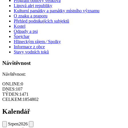
Program obnovy venkova
Lipová alej republiky
Kulturní památky a památky místního významu
O znaku a praporu
Přehled podnikajících subjektů
Kostel
Odpady a psi
Špejchar
Hlineckým rájem ⁄ Spolky
Informace z obce
Stavy vodních toků
Návštěvnost
Návštěvnost:
ONLINE:
0
DNES:
107
TÝDEN:
1471
CELKEM:
1854802
Kalendář
Srpen
2026