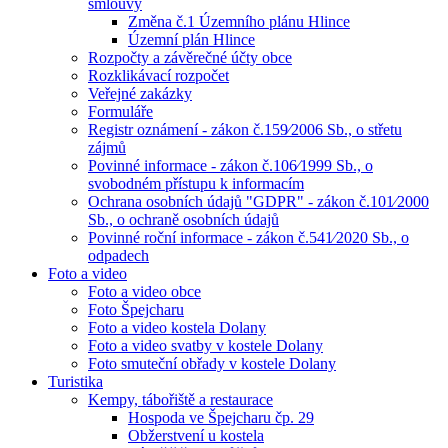
smlouvy
Změna č.1 Územního plánu Hlince
Územní plán Hlince
Rozpočty a závěrečné účty obce
Rozklikávací rozpočet
Veřejné zakázky
Formuláře
Registr oznámení - zákon č.159⁄2006 Sb., o střetu
zájmů
Povinné informace - zákon č.106⁄1999 Sb., o
svobodném přístupu k informacím
Ochrana osobních údajů "GDPR" - zákon č.101⁄2000
Sb., o ochraně osobních údajů
Povinné roční informace - zákon č.541⁄2020 Sb., o
odpadech
Foto a video
Foto a video obce
Foto Špejcharu
Foto a video kostela Dolany
Foto a video svatby v kostele Dolany
Foto smuteční obřady v kostele Dolany
Turistika
Kempy, tábořiště a restaurace
Hospoda ve Špejcharu čp. 29
Obžerstvení u kostela