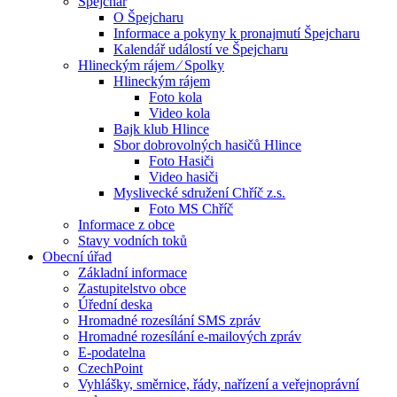
Špejchar
O Špejcharu
Informace a pokyny k pronajmutí Špejcharu
Kalendář událostí ve Špejcharu
Hlineckým rájem ⁄ Spolky
Hlineckým rájem
Foto kola
Video kola
Bajk klub Hlince
Sbor dobrovolných hasičů Hlince
Foto Hasiči
Video hasiči
Myslivecké sdružení Chříč z.s.
Foto MS Chříč
Informace z obce
Stavy vodních toků
Obecní úřad
Základní informace
Zastupitelstvo obce
Úřední deska
Hromadné rozesílání SMS zpráv
Hromadné rozesílání e-mailových zpráv
E-podatelna
CzechPoint
Vyhlášky, směrnice, řády, nařízení a veřejnoprávní