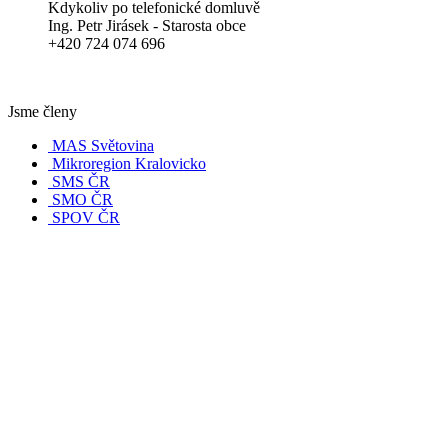
Kdykoliv po telefonické domluvě
Ing. Petr Jirásek - Starosta obce
+420 724 074 696
Jsme členy
MAS Světovina
Mikroregion Kralovicko
SMS ČR
SMO ČR
SPOV ČR