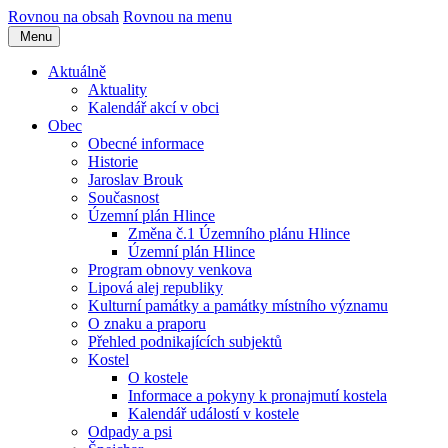
Rovnou na obsah
Rovnou na menu
Menu
Aktuálně
Aktuality
Kalendář akcí v obci
Obec
Obecné informace
Historie
Jaroslav Brouk
Současnost
Územní plán Hlince
Změna č.1 Územního plánu Hlince
Územní plán Hlince
Program obnovy venkova
Lipová alej republiky
Kulturní památky a památky místního významu
O znaku a praporu
Přehled podnikajících subjektů
Kostel
O kostele
Informace a pokyny k pronajmutí kostela
Kalendář událostí v kostele
Odpady a psi