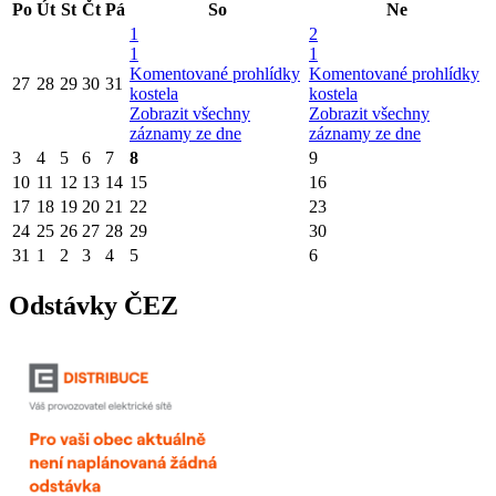
Po
Út
St
Čt
Pá
So
Ne
1
2
1
1
Komentované prohlídky
Komentované prohlídky
27
28
29
30
31
kostela
kostela
Zobrazit všechny
Zobrazit všechny
záznamy ze dne
záznamy ze dne
3
4
5
6
7
8
9
10
11
12
13
14
15
16
17
18
19
20
21
22
23
24
25
26
27
28
29
30
31
1
2
3
4
5
6
Odstávky ČEZ