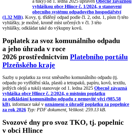
a tuky) od 1. ledna 2025 upraven
Obecně závaznou
vyhláškou obce Hlince č. 1/2024, o stanovení
obecního systému odpadového hospodářství
(1.32 MB)
. Kovy, tj. tříděný odpad podle čl. 2, odst. 1, písm f) této
vyhlášky, je možné, kromě míst určených v čl. 3 této
vyhlášky, odkládat také do výkupny kovů.
Poplatek za svoz komunálního odpadu
a jeho úhrada v roce
2026 prostřednictvím
Platebního portálu
Plzeňského kraje
Sazby u poplatku za svoz směsného komunálního odpadu (tj.
odpadu po vytřídění skla, plastů a tetrapaků, papíru, kovů, textilu,
jedlých olejů a tuků) stanovuje od 1. ledna 2025
Obecně závazná
vyhláška obce Hlince č. 2/2024, o místním poplatku
za odkládání komunálního odpadu z nemovité věci (985.58
kB)
, informace také v
oznámení o úhradě poplatku za popelnice
za rok 2026
Typ: PDF dokument, Velikost: 259.13 kB
.
Svozové dny pro svoz TKO, tj. popelnic
v obci Hlince