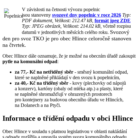
V závislosti na četnosti vývozu popelnic
jsou stanoveny
svozové dny popelnic v roce 2026
Typ:
PDF dokument, Velikost: 212.47 kB,
formát jpeg ZDE
Typ: JPEG obrázek, Velikost: 214.02 kB,
včetně rozpisu
Svozový
datumů v jednotlivých měsících celého roku.
den pro svoz TKO je pro obec Hlince celoročně stanoven
na čtvrtek.
Obec Hlince dále oznamuje, že je možné na obecním úřadě zakoupit
pytle na komunální odpad
:
za 77,- Kč na netříděný sběr
- směsný komunální odpad,
které se naplněné přikládají v den svozu k popelnicím,
za 40,- Kč na tříděný sběr
- kovy (plechovky od nápojů
a konzerv), kartóny (obaly od mléka atp.) a plasty, které
se naplněné shromažďují v ohrazených prostorech
pro kontejnery za budovou obecního úřadu ve Hlincích,
na Dolanech a na Ptyči.
Informace o třídění odpadu v obci Hlince
Obec Hlince v souladu s platnou legislativou v oblasti nakládání
s odpady rozšířila a upravila systém svozu komunálního odpadu