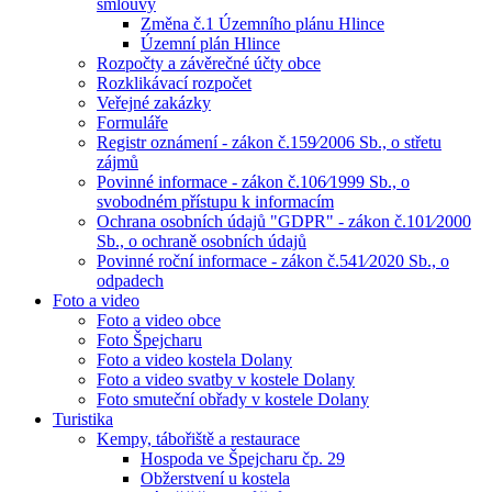
smlouvy
Změna č.1 Územního plánu Hlince
Územní plán Hlince
Rozpočty a závěrečné účty obce
Rozklikávací rozpočet
Veřejné zakázky
Formuláře
Registr oznámení - zákon č.159⁄2006 Sb., o střetu
zájmů
Povinné informace - zákon č.106⁄1999 Sb., o
svobodném přístupu k informacím
Ochrana osobních údajů "GDPR" - zákon č.101⁄2000
Sb., o ochraně osobních údajů
Povinné roční informace - zákon č.541⁄2020 Sb., o
odpadech
Foto a video
Foto a video obce
Foto Špejcharu
Foto a video kostela Dolany
Foto a video svatby v kostele Dolany
Foto smuteční obřady v kostele Dolany
Turistika
Kempy, tábořiště a restaurace
Hospoda ve Špejcharu čp. 29
Obžerstvení u kostela