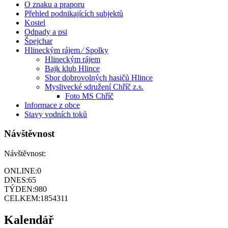
O znaku a praporu
Přehled podnikajících subjektů
Kostel
Odpady a psi
Špejchar
Hlineckým rájem ⁄ Spolky
Hlineckým rájem
Bajk klub Hlince
Sbor dobrovolných hasičů Hlince
Myslivecké sdružení Chříč z.s.
Foto MS Chříč
Informace z obce
Stavy vodních toků
Návštěvnost
Návštěvnost:
ONLINE:
0
DNES:
65
TÝDEN:
980
CELKEM:
1854311
Kalendář