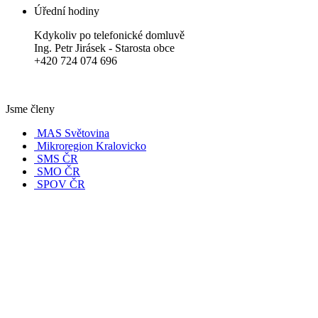
Úřední hodiny
Kdykoliv po telefonické domluvě
Ing. Petr Jirásek - Starosta obce
+420 724 074 696
Jsme členy
MAS Světovina
Mikroregion Kralovicko
SMS ČR
SMO ČR
SPOV ČR