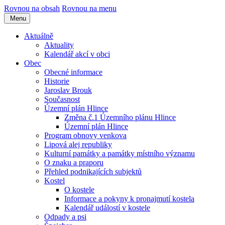
Rovnou na obsah
Rovnou na menu
Menu
Aktuálně
Aktuality
Kalendář akcí v obci
Obec
Obecné informace
Historie
Jaroslav Brouk
Současnost
Územní plán Hlince
Změna č.1 Územního plánu Hlince
Územní plán Hlince
Program obnovy venkova
Lipová alej republiky
Kulturní památky a památky místního významu
O znaku a praporu
Přehled podnikajících subjektů
Kostel
O kostele
Informace a pokyny k pronajmutí kostela
Kalendář událostí v kostele
Odpady a psi