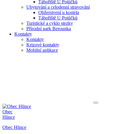
Tábořiště U Potůčků
Ubytování a celodenní stravování
Obžerstvení u kostela
Tábořiště U Potůčků
Turistické a cyklo stezky
Přírodní park Berounka
Kontakty
Kontakty
Krizové kontakty
Mobilní aplikace
Obec
Hlince
Obec Hlince