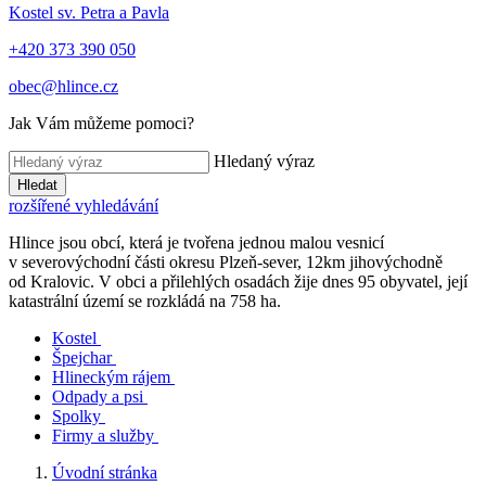
Kostel sv. Petra a Pavla
+420 373 390 050
obec@hlince.cz
Jak Vám můžeme pomoci?
Hledaný výraz
Hledat
rozšířené vyhledávání
Hlince jsou obcí, která je tvořena jednou malou vesnicí
v severovýchodní části okresu Plzeň-sever, 12km jihovýchodně
od Kralovic. V obci a přilehlých osadách žije dnes 95 obyvatel, její
katastrální území se rozkládá na 758 ha.
Kostel
Špejchar
Hlineckým rájem
Odpady a psi
Spolky
Firmy a služby
Úvodní stránka