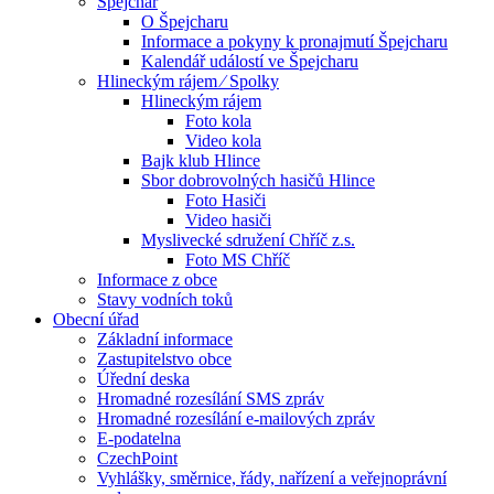
Špejchar
O Špejcharu
Informace a pokyny k pronajmutí Špejcharu
Kalendář událostí ve Špejcharu
Hlineckým rájem ⁄ Spolky
Hlineckým rájem
Foto kola
Video kola
Bajk klub Hlince
Sbor dobrovolných hasičů Hlince
Foto Hasiči
Video hasiči
Myslivecké sdružení Chříč z.s.
Foto MS Chříč
Informace z obce
Stavy vodních toků
Obecní úřad
Základní informace
Zastupitelstvo obce
Úřední deska
Hromadné rozesílání SMS zpráv
Hromadné rozesílání e-mailových zpráv
E-podatelna
CzechPoint
Vyhlášky, směrnice, řády, nařízení a veřejnoprávní