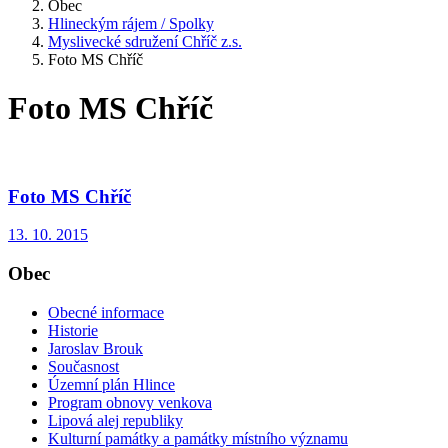
Obec
Hlineckým rájem / Spolky
Myslivecké sdružení Chříč z.s.
Foto MS Chříč
Foto MS Chříč
Foto MS Chříč
13. 10. 2015
Obec
Obecné informace
Historie
Jaroslav Brouk
Současnost
Územní plán Hlince
Program obnovy venkova
Lipová alej republiky
Kulturní památky a památky místního významu