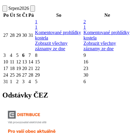
Srpen
2026
Po
Út
St
Čt
Pá
So
Ne
1
2
1
1
Komentované prohlídky
Komentované prohlídky
27
28
29
30
31
kostela
kostela
Zobrazit všechny
Zobrazit všechny
záznamy ze dne
záznamy ze dne
3
4
5
6
7
8
9
10
11
12
13
14
15
16
17
18
19
20
21
22
23
24
25
26
27
28
29
30
31
1
2
3
4
5
6
Odstávky ČEZ