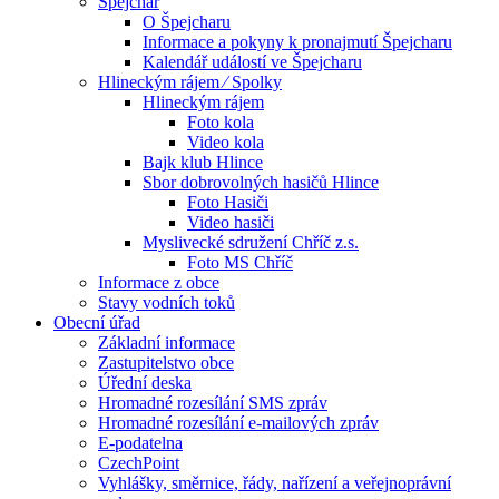
Špejchar
O Špejcharu
Informace a pokyny k pronajmutí Špejcharu
Kalendář událostí ve Špejcharu
Hlineckým rájem ⁄ Spolky
Hlineckým rájem
Foto kola
Video kola
Bajk klub Hlince
Sbor dobrovolných hasičů Hlince
Foto Hasiči
Video hasiči
Myslivecké sdružení Chříč z.s.
Foto MS Chříč
Informace z obce
Stavy vodních toků
Obecní úřad
Základní informace
Zastupitelstvo obce
Úřední deska
Hromadné rozesílání SMS zpráv
Hromadné rozesílání e-mailových zpráv
E-podatelna
CzechPoint
Vyhlášky, směrnice, řády, nařízení a veřejnoprávní