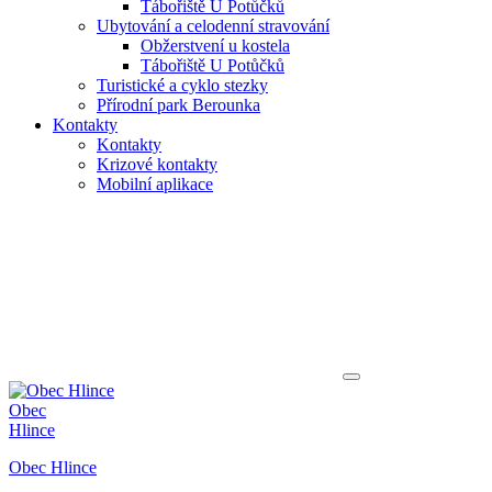
Tábořiště U Potůčků
Ubytování a celodenní stravování
Obžerstvení u kostela
Tábořiště U Potůčků
Turistické a cyklo stezky
Přírodní park Berounka
Kontakty
Kontakty
Krizové kontakty
Mobilní aplikace
Obec
Hlince
Obec Hlince