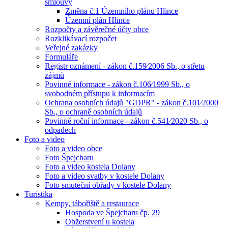
smlouvy
Změna č.1 Územního plánu Hlince
Územní plán Hlince
Rozpočty a závěrečné účty obce
Rozklikávací rozpočet
Veřejné zakázky
Formuláře
Registr oznámení - zákon č.159⁄2006 Sb., o střetu
zájmů
Povinné informace - zákon č.106⁄1999 Sb., o
svobodném přístupu k informacím
Ochrana osobních údajů "GDPR" - zákon č.101⁄2000
Sb., o ochraně osobních údajů
Povinné roční informace - zákon č.541⁄2020 Sb., o
odpadech
Foto a video
Foto a video obce
Foto Špejcharu
Foto a video kostela Dolany
Foto a video svatby v kostele Dolany
Foto smuteční obřady v kostele Dolany
Turistika
Kempy, tábořiště a restaurace
Hospoda ve Špejcharu čp. 29
Obžerstvení u kostela