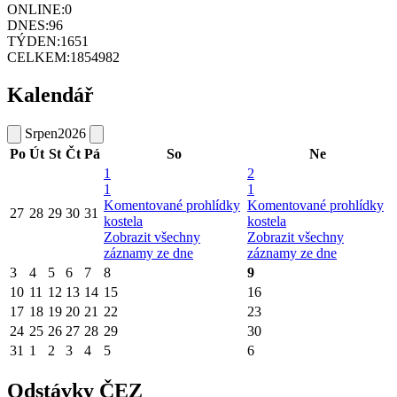
ONLINE:
0
DNES:
96
TÝDEN:
1651
CELKEM:
1854982
Kalendář
Srpen
2026
Po
Út
St
Čt
Pá
So
Ne
1
2
1
1
Komentované prohlídky
Komentované prohlídky
27
28
29
30
31
kostela
kostela
Zobrazit všechny
Zobrazit všechny
záznamy ze dne
záznamy ze dne
3
4
5
6
7
8
9
10
11
12
13
14
15
16
17
18
19
20
21
22
23
24
25
26
27
28
29
30
31
1
2
3
4
5
6
Odstávky ČEZ