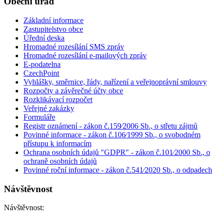
Obecní úřad
Základní informace
Zastupitelstvo obce
Úřední deska
Hromadné rozesílání SMS zpráv
Hromadné rozesílání e-mailových zpráv
E-podatelna
CzechPoint
Vyhlášky, směrnice, řády, nařízení a veřejnoprávní smlouvy
Rozpočty a závěrečné účty obce
Rozklikávací rozpočet
Veřejné zakázky
Formuláře
Registr oznámení - zákon č.159⁄2006 Sb., o střetu zájmů
Povinné informace - zákon č.106⁄1999 Sb., o svobodném
přístupu k informacím
Ochrana osobních údajů "GDPR" - zákon č.101⁄2000 Sb., o
ochraně osobních údajů
Povinné roční informace - zákon č.541⁄2020 Sb., o odpadech
Návštěvnost
Návštěvnost: