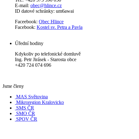
E-mail:
obec@hlince.cz
ID datové schránky: um6awai
Faceebook:
Obec Hlince
Facebook:
Kostel sv. Petra a Pavla
Úřední hodiny
Kdykoliv po telefonické domluvě
Ing. Petr Jirásek - Starosta obce
+420 724 074 696
Jsme členy
MAS Světovina
Mikroregion Kralovicko
SMS ČR
SMO ČR
SPOV ČR