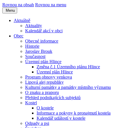
Rovnou na obsah
Rovnou na menu
Menu
Aktuálně
Aktuality
Kalendář akcí v obci
Obec
Obecné informace
Historie
Jaroslav Brouk
Současnost
Územní plán Hlince
Změna č.1 Územního plánu Hlince
Územní plán Hlince
Program obnovy venkova
Lipová alej republiky
Kulturní památky a památky místního významu
O znaku a praporu
Přehled podnikajících subjektů
Kostel
O kostele
Informace a pokyny k pronajmutí kostela
Kalendář událostí v kostele
Odpady a psi