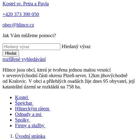
Kostel sv. Petra a Pavla
+420 373 390 050
obec@hlince.cz
Jak Vám můžeme pomoci?
Hledaný výraz
Hledat
rozšířené vyhledávání
Hlince jsou obcí, která je tvořena jednou malou vesnicí
v severovýchodní části okresu Plzeň-sever, 12km jihovýchodně
od Kralovic. V obci a přilehlých osadách žije dnes 95 obyvatel, její
katastrální území se rozkládá na 758 ha.
Kostel
Špejchar
Hlineckým rájem
Odpady a psi
Spolky
Firmy a služby
Úvodní stránka