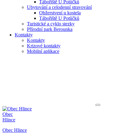
Tábořiště U Potůčků
Ubytování a celodenní stravování
Obžerstvení u kostela
Tábořiště U Potůčků
Turistické a cyklo stezky
Přírodní park Berounka
Kontakty
Kontakty
Krizové kontakty
Mobilní aplikace
Obec
Hlince
Obec Hlince