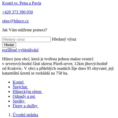
Kostel sv. Petra a Pavla
+420 373 390 050
obec@hlince.cz
Jak Vám můžeme pomoci?
Hledaný výraz
Hledat
rozšířené vyhledávání
Hlince jsou obcí, která je tvořena jednou malou vesnicí
v severovýchodní části okresu Plzeň-sever, 12km jihovýchodně
od Kralovic. V obci a přilehlých osadách žije dnes 95 obyvatel, její
katastrální území se rozkládá na 758 ha.
Kostel
Špejchar
Hlineckým rájem
Odpady a psi
Spolky
Firmy a služby
Úvodní stránka