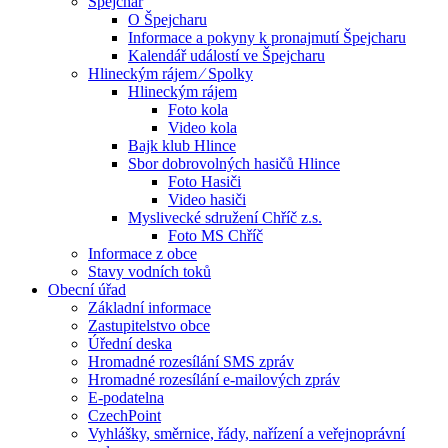
Špejchar
O Špejcharu
Informace a pokyny k pronajmutí Špejcharu
Kalendář událostí ve Špejcharu
Hlineckým rájem ⁄ Spolky
Hlineckým rájem
Foto kola
Video kola
Bajk klub Hlince
Sbor dobrovolných hasičů Hlince
Foto Hasiči
Video hasiči
Myslivecké sdružení Chříč z.s.
Foto MS Chříč
Informace z obce
Stavy vodních toků
Obecní úřad
Základní informace
Zastupitelstvo obce
Úřední deska
Hromadné rozesílání SMS zpráv
Hromadné rozesílání e-mailových zpráv
E-podatelna
CzechPoint
Vyhlášky, směrnice, řády, nařízení a veřejnoprávní