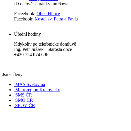
ID datové schránky: um6awai
Faceebook:
Obec Hlince
Facebook:
Kostel sv. Petra a Pavla
Úřední hodiny
Kdykoliv po telefonické domluvě
Ing. Petr Jirásek - Starosta obce
+420 724 074 696
Jsme členy
MAS Světovina
Mikroregion Kralovicko
SMS ČR
SMO ČR
SPOV ČR