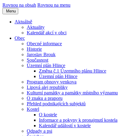
Rovnou na obsah
Rovnou na menu
Menu
Aktuálně
Aktuality
Kalendář akcí v obci
Obec
Obecné informace
Historie
Jaroslav Brouk
Současnost
Územní plán Hlince
Změna č.1 Územního plánu Hlince
Územní plán Hlince
Program obnovy venkova
Lipová alej republiky
Kulturní památky a památky místního významu
O znaku a praporu
Přehled podnikajících subjektů
Kostel
O kostele
Informace a pokyny k pronajmutí kostela
Kalendář událostí v kostele
Odpady a psi