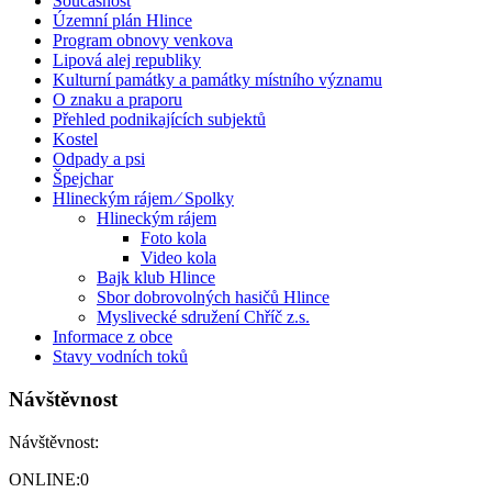
Současnost
Územní plán Hlince
Program obnovy venkova
Lipová alej republiky
Kulturní památky a památky místního významu
O znaku a praporu
Přehled podnikajících subjektů
Kostel
Odpady a psi
Špejchar
Hlineckým rájem ⁄ Spolky
Hlineckým rájem
Foto kola
Video kola
Bajk klub Hlince
Sbor dobrovolných hasičů Hlince
Myslivecké sdružení Chříč z.s.
Informace z obce
Stavy vodních toků
Návštěvnost
Návštěvnost:
ONLINE:
0