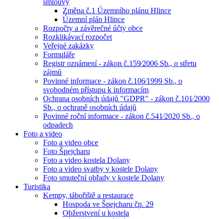
smlouvy
Změna č.1 Územního plánu Hlince
Územní plán Hlince
Rozpočty a závěrečné účty obce
Rozklikávací rozpočet
Veřejné zakázky
Formuláře
Registr oznámení - zákon č.159⁄2006 Sb., o střetu
zájmů
Povinné informace - zákon č.106⁄1999 Sb., o
svobodném přístupu k informacím
Ochrana osobních údajů "GDPR" - zákon č.101⁄2000
Sb., o ochraně osobních údajů
Povinné roční informace - zákon č.541⁄2020 Sb., o
odpadech
Foto a video
Foto a video obce
Foto Špejcharu
Foto a video kostela Dolany
Foto a video svatby v kostele Dolany
Foto smuteční obřady v kostele Dolany
Turistika
Kempy, tábořiště a restaurace
Hospoda ve Špejcharu čp. 29
Obžerstvení u kostela