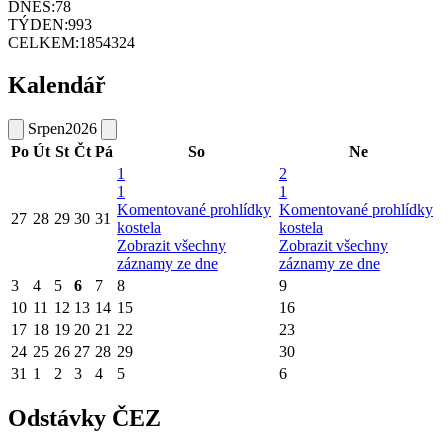
DNES:
78
TÝDEN:
993
CELKEM:
1854324
Kalendář
Srpen
2026
Po
Út
St
Čt
Pá
So
Ne
1
2
1
1
Komentované prohlídky
Komentované prohlídky
27
28
29
30
31
kostela
kostela
Zobrazit všechny
Zobrazit všechny
záznamy ze dne
záznamy ze dne
3
4
5
6
7
8
9
10
11
12
13
14
15
16
17
18
19
20
21
22
23
24
25
26
27
28
29
30
31
1
2
3
4
5
6
Odstávky ČEZ