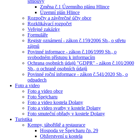
smlouvy
Změna č.1 Územního plánu Hlince
Územní plán Hlince
Rozpočty a závěrečné účty obce
Rozklikávací rozpočet
Veřejné zakázky
Formuláře
Registr oznámení - zákon č.159⁄2006 Sb., o střetu
zájmů
Povinné informace - zákon č.106⁄1999 Sb., o
svobodném přístupu k informacím
Ochrana osobních údajů "GDPR" - zákon č.101⁄2000
Sb., o ochraně osobních údajů
Povinné roční informace - zákon č.541⁄2020 Sb., o
odpadech
Foto a video
Foto a video obce
Foto Špejcharu
Foto a video kostela Dolany
Foto a video svatby v kostele Dolany
Foto smuteční obřady v kostele Dolany
Turistika
Kempy, tábořiště a restaurace
Hospoda ve Špejcharu čp. 29
Obžerstvení u kostela