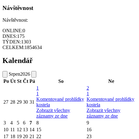
Návštěvnost
Návštěvnost:
ONLINE:
0
DNES:
175
TÝDEN:
1303
CELKEM:
1854634
Kalendář
Srpen
2026
Po
Út
St
Čt
Pá
So
Ne
1
2
1
1
Komentované prohlídky
Komentované prohlídky
27
28
29
30
31
kostela
kostela
Zobrazit všechny
Zobrazit všechny
záznamy ze dne
záznamy ze dne
3
4
5
6
7
8
9
10
11
12
13
14
15
16
17
18
19
20
21
22
23