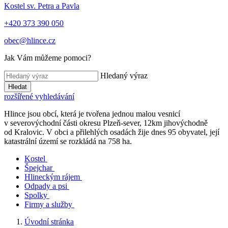
Kostel sv. Petra a Pavla
+420 373 390 050
obec@hlince.cz
Jak Vám můžeme pomoci?
Hledaný výraz
Hledat
rozšířené vyhledávání
Hlince jsou obcí, která je tvořena jednou malou vesnicí
v severovýchodní části okresu Plzeň-sever, 12km jihovýchodně
od Kralovic. V obci a přilehlých osadách žije dnes 95 obyvatel, její
katastrální území se rozkládá na 758 ha.
Kostel
Špejchar
Hlineckým rájem
Odpady a psi
Spolky
Firmy a služby
Úvodní stránka