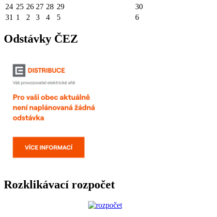
24
25
26
27
28
29
30
31
1
2
3
4
5
6
Odstávky ČEZ
Rozklikávací rozpočet