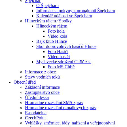
Špejchar
O Špejcharu
Informace a pokyny k pronajmutí Špejcharu
Kalendář událostí ve Špejcharu
Hlineckým rájem ⁄ Spolky
Hlineckým rájem
Foto kola
Video kola
Bajk klub Hlince
Sbor dobrovolných hasičů Hlince
Foto Hasiči
Video hasiči
Myslivecké sdružení Chříč z.s.
Foto MS Chříč
Informace z obce
Stavy vodních toků
Obecní úřad
Základní informace
Zastupitelstvo obce
Úřední deska
Hromadné rozesílání SMS zpráv
Hromadné rozesílání e-mailových zpráv
E-podatelna
CzechPoint
Vyhlášky, směrnice, řády, nařízení a veřejnoprávní