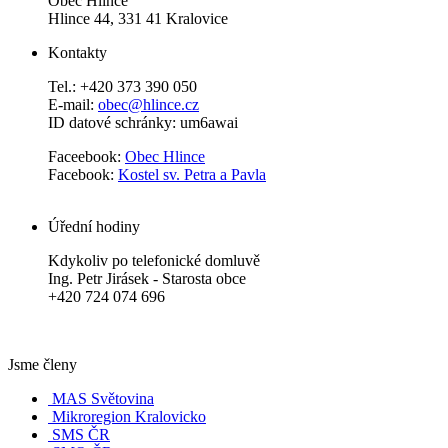
Obec Hlince
Hlince 44, 331 41 Kralovice
Kontakty
Tel.: +420 373 390 050
E-mail:
obec@hlince.cz
ID datové schránky: um6awai
Faceebook:
Obec Hlince
Facebook:
Kostel sv. Petra a Pavla
Úřední hodiny
Kdykoliv po telefonické domluvě
Ing. Petr Jirásek - Starosta obce
+420 724 074 696
Jsme členy
MAS Světovina
Mikroregion Kralovicko
SMS ČR