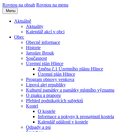
Rovnou na obsah
Rovnou na menu
Menu
Aktuálně
Aktuality
Kalendář akcí v obci
Obec
Obecné informace
Historie
Jaroslav Brouk
Současnost
Územní plán Hlince
Změna č.1 Územního plánu Hlince
Územní plán Hlince
Program obnovy venkova
Lipová alej republiky
Kulturní památky a památky místního významu
O znaku a praporu
Přehled podnikajících subjektů
Kostel
O kostele
Informace a pokyny k pronajmutí kostela
Kalendář událostí v kostele
Odpady a psi