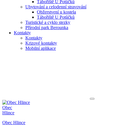
Tábořiště U Potůčků
Ubytování a celodenní stravování
Obžerstvení u kostela
Tábořiště U Potůčků
Turistické a cyklo stezky
Přírodní park Berounka
Kontakty
Kontakty
Krizové kontakty
Mobilní aplikace
Obec
Hlince
Obec Hlince