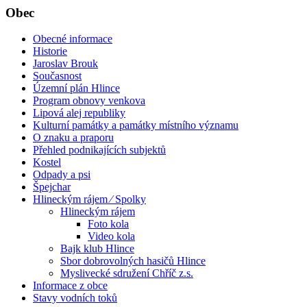
Obec
Obecné informace
Historie
Jaroslav Brouk
Současnost
Územní plán Hlince
Program obnovy venkova
Lipová alej republiky
Kulturní památky a památky místního významu
O znaku a praporu
Přehled podnikajících subjektů
Kostel
Odpady a psi
Špejchar
Hlineckým rájem ⁄ Spolky
Hlineckým rájem
Foto kola
Video kola
Bajk klub Hlince
Sbor dobrovolných hasičů Hlince
Myslivecké sdružení Chříč z.s.
Informace z obce
Stavy vodních toků